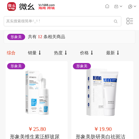
共有
12
条相关商品
形象美
综合
销量
热度
价格
最新
形象美
形象美
￥25.80
￥19.90
形象美维生素泛醇玻尿
形象美肤研美白祛斑洁