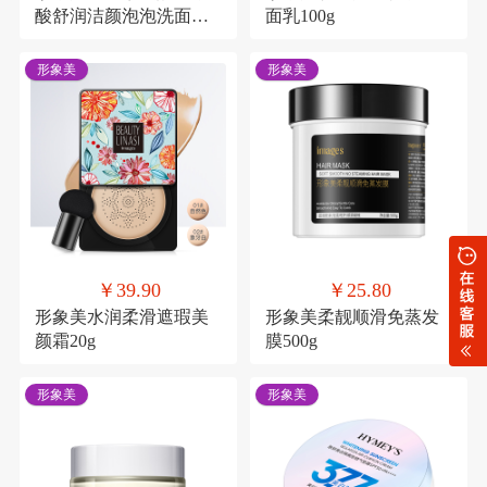
酸舒润洁颜泡泡洗面奶
面乳100g
120ml
形象美
形象美
￥39.90
￥25.80
形象美水润柔滑遮瑕美
形象美柔靓顺滑免蒸发
颜霜20g
膜500g
形象美
形象美