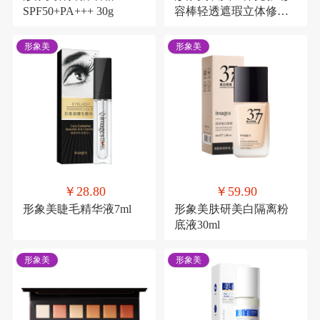
SPF50+PA+++ 30g
容棒轻透遮瑕立体修容
遮瑕笔
形象美
形象美
￥28.80
￥59.90
形象美睫毛精华液7ml
形象美肤研美白隔离粉
底液30ml
形象美
形象美