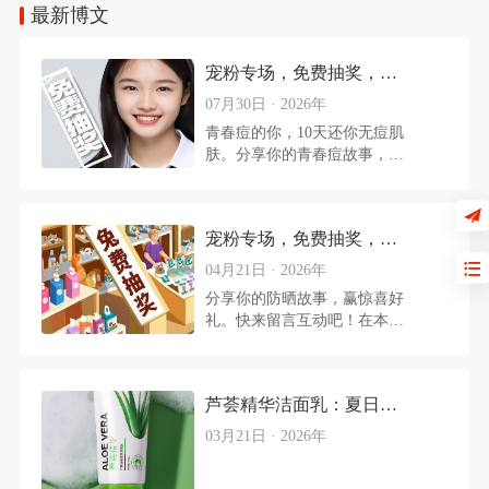
最新博文
宠粉专场，免费抽奖，你来吗？青春痘的你，10天还你无痘肌肤。
07月30日 · 2026年
青春痘的你，10天还你无痘肌
肤。分享你的青春痘故事，赢
惊喜好礼。快来留言互动吧！
在本文评论区留言并带上互动
话题，#青春痘的你比如：#青
宠粉专场，免费抽奖，你来吗？#你为了防晒做过最“拼”的一件事
春痘的你，我为了祛痘，学
做“防痘“，先洁脸再涂祛痘
04月21日 · 2026年
霜，多涂后些，同事说我
分享你的防晒故事，赢惊喜好
是“护肤实验家”。参与方式：
礼。快来留言互动吧！在本文
1. 前往【微幺】服务号，抽
评论区留言并带上互动话题，
奖限于本服务号粉丝参与。2.
#你为了防晒做过最“拼”的一
服务号后台私信回复【微幺祛
件事比如：我为了防晒，学
痘】参与抽奖，抽10位粉丝送
芦荟精华洁面乳：夏日清洁、晒后修复与美妆完美搭档
做“防晒“，先涂保湿乳，再涂
出以下礼品一件：3. 活动截
防晒，最后拍层散粉，持妆又
03月21日 · 2026年
止时间：2026年8月15
防晒，同事说我是“护肤实验
家”。参与方式：1. 前往【微