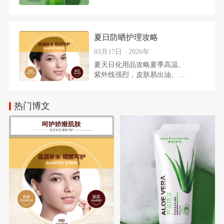
幺】服务号，抽奖仅限服务号
粉丝参与。2. 服务号后台私
信回复【微幺防晒】参与抽
奖，抽10位粉丝送出以下礼品
夏日防晒护理攻略
一件：3. 活动截止时间：
03月17日 · 2026年
2026年8月28日，每月1
夏天日化用品攻略夏季高温、
紫外线强烈，皮肤易出油、晒
伤和脱水。本攻略将夏季日化
用品分为四大核心板块：护肤
热门博文
原则、必备产品推荐、日常步
骤和小贴士，帮助您科学选择
和使用产品，保持肌肤健康清
爽。一、核心护肤原则清洁控
油：高温下皮脂分泌旺盛，选
用弱酸性或控油洁面产品，避
免堵塞毛孔，但不宜过度清洁
以免损伤屏障。防晒防护：紫
外线是夏季最大威胁，需使用
高倍防晒（如SPF50+），并
定时补涂（每2-3小时一
次）。保